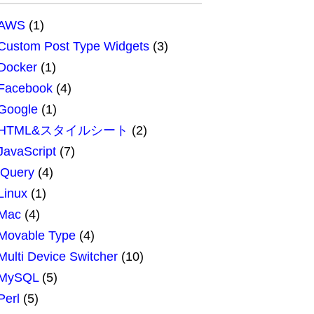
AWS
(1)
Custom Post Type Widgets
(3)
Docker
(1)
Facebook
(4)
Google
(1)
HTML&スタイルシート
(2)
JavaScript
(7)
jQuery
(4)
Linux
(1)
Mac
(4)
Movable Type
(4)
Multi Device Switcher
(10)
MySQL
(5)
Perl
(5)