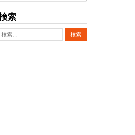
ー
カ
検索
イ
ブ
検
索: