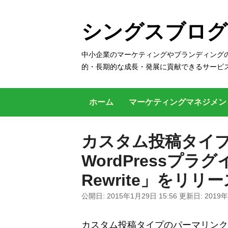
コ
ン
シングスブログ
テ
ン
中小企業のマーケティングやブランディングの
的・長期的な成長・発展に貢献できるサービ
ツ
へ
ス
ホーム
マーケティングマネジメ
キ
ッ
カスタム投稿タイ
プ
WordPressプラグイ
す
る
Rewrite」をリリ
公開日:
2015年1月29日 15:56
更新日:
2019年
カスタム投稿タイプのパーマリンクを追加