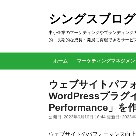
コ
ン
シングスブログ
テ
ン
中小企業のマーケティングやブランディングの
的・長期的な成長・発展に貢献できるサービ
ツ
へ
ス
ホーム
マーケティングマネジメ
キ
ッ
ウェブサイトパフ
プ
WordPressプラグイン
す
る
Performance」
公開日:
2023年6月16日 16:44
更新日:
2023年
ウェブサイトのパフォーマンス向上のための 