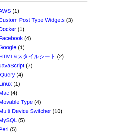
AWS
(1)
Custom Post Type Widgets
(3)
Docker
(1)
Facebook
(4)
Google
(1)
HTML&スタイルシート
(2)
JavaScript
(7)
jQuery
(4)
Linux
(1)
Mac
(4)
Movable Type
(4)
Multi Device Switcher
(10)
MySQL
(5)
Perl
(5)