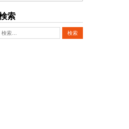
ー
カ
検索
イ
ブ
検
索: