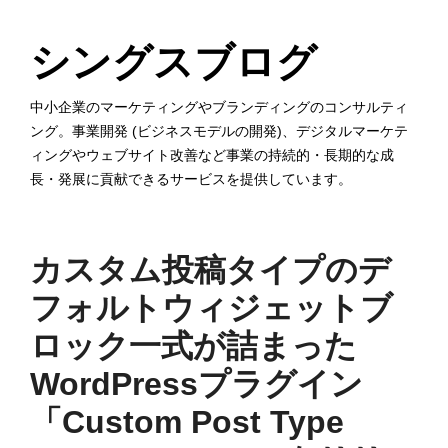
コ
ン
シングスブログ
テ
ン
中小企業のマーケティングやブランディングのコンサルティ
ング。事業開発 (ビジネスモデルの開発)、デジタルマーケテ
ツ
ィングやウェブサイト改善など事業の持続的・長期的な成
へ
長・発展に貢献できるサービスを提供しています。
ス
キ
ッ
カスタム投稿タイプのデ
プ
フォルトウィジェットブ
す
ロック一式が詰まった
る
WordPressプラグイン
「Custom Post Type