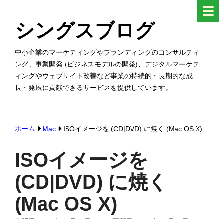
コ
ン
シングスブログ
テ
ン
中小企業のマーケティングやブランディングのコンサルティ
ング。事業開発 (ビジネスモデルの開発)、デジタルマーケテ
ツ
ィングやウェブサイト改善など事業の持続的・長期的な成
へ
長・発展に貢献できるサービスを提供しています。
ス
キ
ッ
ホーム
Mac
ISOイメージを (CD|DVD) に焼く (Mac OS X)
プ
す
ISOイメージを
る
(CD|DVD) に焼く
(Mac OS X)